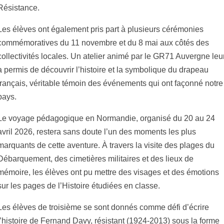
Résistance.
Les élèves ont également pris part à plusieurs cérémonies
commémoratives du 11 novembre et du 8 mai aux côtés des
collectivités locales. Un atelier animé par le GR71 Auvergne leu
a permis de découvrir l’histoire et la symbolique du drapeau
français, véritable témoin des événements qui ont façonné notre
pays.
Le voyage pédagogique en Normandie, organisé du 20 au 24
avril 2026, restera sans doute l’un des moments les plus
marquants de cette aventure. À travers la visite des plages du
Débarquement, des cimetières militaires et des lieux de
mémoire, les élèves ont pu mettre des visages et des émotions
sur les pages de l’Histoire étudiées en classe.
Les élèves de troisième se sont donnés comme défi d’écrire
l’histoire de Fernand Davy, résistant (1924-2013) sous la forme