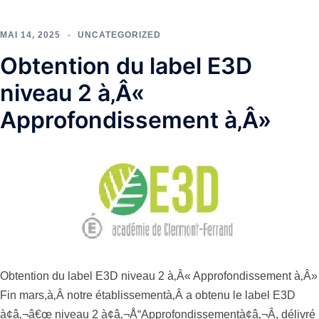
MAI 14, 2025
UNCATEGORIZED
Obtention du label E3D
niveau 2 à‚Â«
Approfondissement à‚Â»
Obtention du label E3D niveau 2 à‚Â« Approfondissement à‚Â»
Fin mars,à‚Â notre établissementà‚Â a obtenu le label E3D
à¢â‚¬â€œ niveau 2 à¢â‚¬Å“Approfondissementà¢â‚¬Â, délivré