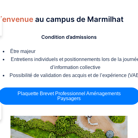
ienvenue
au campus de Marmilhat
Condition d’admissions
Ëtre majeur
Entretiens individuels et positionnements lors de la journé
d’information collective
Possibilité de validation des acquis et de l’expérience (VA
Plaquette Brevet Professionnel Aménagements
Paysagers