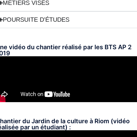
MÉTIERS VISÉS
POURSUITE D'ÉTUDES
ne vidéo du chantier réalisé par les BTS AP 2
019
hantier du Jardin de la culture à Riom (vidéo
éalisée par un étudiant) :