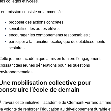
des collèges et lycées.
Leur mission consiste notamment à :
proposer des actions concrètes ;
sensibiliser les autres élèves ;
encourager les comportements responsables ;
participer à la transition écologique des établissements
scolaires.
Cette journée académique a mis en lumière l’engagement
croissant des jeunes générations pour les questions
environnementales.
Une mobilisation collective pour
construire l’école de demain
À travers cette initiative, l’académie de Clermont-Ferrand affirm
sa volonté de renforcer l’éducation au développement durable e