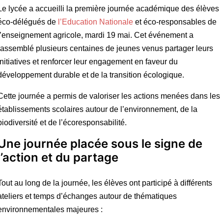
Le lycée a accueilli la première journée académique des élèves
éco-délégués de
l’Education Nationale
et éco-responsables de
l’enseignement agricole, mardi 19 mai. Cet événement a
rassemblé plusieurs centaines de jeunes venus partager leurs
initiatives et renforcer leur engagement en faveur du
développement durable et de la transition écologique.
Cette journée a permis de valoriser les actions menées dans les
établissements scolaires autour de l’environnement, de la
biodiversité et de l’écoresponsabilité.
Une journée placée sous le signe de
l’action et du partage
Tout au long de la journée, les élèves ont participé à différents
ateliers et temps d’échanges autour de thématiques
environnementales majeures :