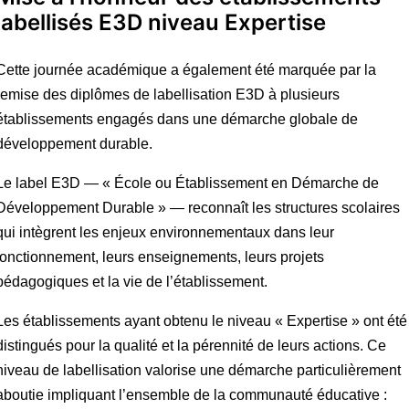
labellisés E3D niveau Expertise
Cette journée académique a également été marquée par la
remise des diplômes de labellisation E3D à plusieurs
établissements engagés dans une démarche globale de
développement durable.
Le label E3D — « École ou Établissement en Démarche de
Développement Durable » — reconnaît les structures scolaires
qui intègrent les enjeux environnementaux dans leur
fonctionnement, leurs enseignements, leurs projets
pédagogiques et la vie de l’établissement.
Les établissements ayant obtenu le niveau « Expertise » ont été
distingués pour la qualité et la pérennité de leurs actions. Ce
niveau de labellisation valorise une démarche particulièrement
aboutie impliquant l’ensemble de la communauté éducative :