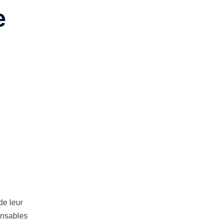
e
de leur
ensables