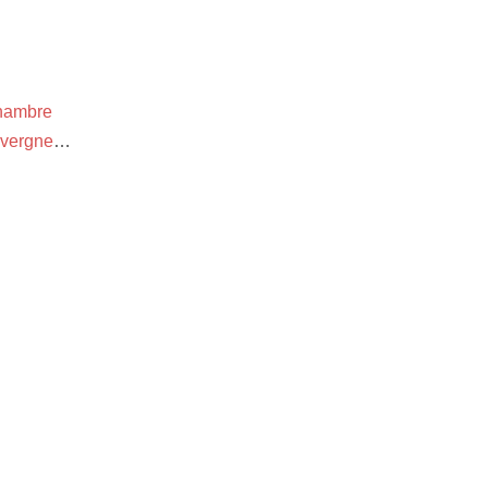
hambre
vergne
…